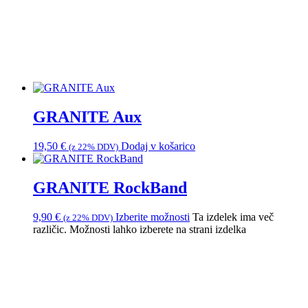
GRANITE Aux
19,50
€
Dodaj v košarico
(z 22% DDV)
GRANITE RockBand
9,90
€
Izberite možnosti
Ta izdelek ima več
(z 22% DDV)
različic. Možnosti lahko izberete na strani izdelka