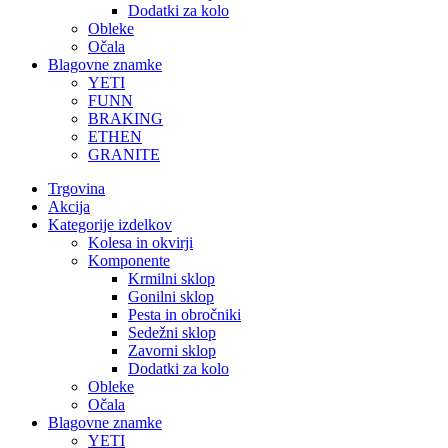
Dodatki za kolo
Obleke
Očala
Blagovne znamke
YETI
FUNN
BRAKING
ETHEN
GRANITE
Trgovina
Akcija
Kategorije izdelkov
Kolesa in okvirji
Komponente
Krmilni sklop
Gonilni sklop
Pesta in obročniki
Sedežni sklop
Zavorni sklop
Dodatki za kolo
Obleke
Očala
Blagovne znamke
YETI