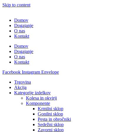
Skip to content
Domov
Dogajanje
O nas
Kontakt
Domov
Dogajanje
O nas
Kontakt
Facebook
Instagram
Envelope
Trgovina
Akcija
Kategorije izdelkov
Kolesa in okvirji
Komponente
Krmilni sklop
Gonilni sklop
Pesta in obročniki
Sedežni sklop
Zavorni sklop