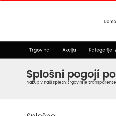
Domo
Trgovina
Akcija
Kategorije i
Splošni pogoji p
Nakup v naši spletni trgovini je transparente