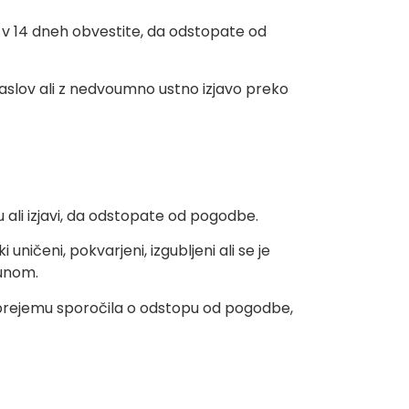
 v 14 dneh obvestite, da odstopate od
naslov ali z nedvoumno ustno izjavo preko
ali izjavi, da odstopate od pogodbe.
ničeni, pokvarjeni, izgubljeni ali se je
čunom.
 prejemu sporočila o odstopu od pogodbe,