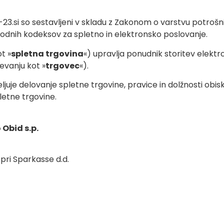
-23.si so sestavljeni v skladu z Zakonom o varstvu potrošn
dnih kodeksov za spletno in elektronsko poslovanje.
t »
spletna trgovina
«) upravlja ponudnik storitev elek
evanju kot »
trgovec
«).
ljuje delovanje spletne trgovine, pravice in dolžnosti ob
etne trgovine.
Obid s.p.
pri Sparkasse d.d.