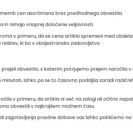
prememb cen asortimana brez predhodnega obvestila.
a in nimajo vnaprej določene veljavnosti.
iroma v primeru, da se cena artikla spremeni med obdel
 rešitev, ki bo v obojestransko zadovoljstvo.
 prejeli obvestilo, s katerim potrjujemo prejem naročila v
 minutah, lahko pa se to časovno podaljša zaradi različni
očila v primeru, da artikla ni več na zalogi ali očitno na
bomo obvestili v najkrajšem možnem času.
i zagotavljanja pravilne dobave vas lahko pokličemo na tel