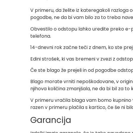
V primeru, da želite iz kateregakoli razlog
pogodbe, ne da bi vam bilo za to treba naves
Obvestilo o odstopu lahko uredite preko e-p
telefona.
14-dnevni rok začne teči z dnem, ko ste preje
Edini strošek, ki vas bremeni v zvezi z odst
Če ste blago že prejeli in od pogodbe odstop
Blago morate vrniti nepoškodovane, v originaln
njihova količina zmanjšala, ne da bi bil za t
V primeru vračila blaga vam bomo kupnino v
razen v primeru plačila s kartico, če še ni b
Garancija