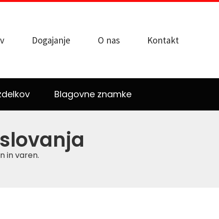
v
Dogajanje
O nas
Kontakt
zdelkov
Blagovne znamke
oslovanja
n in varen.