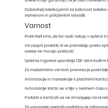
Izdelki imajo garancijo, če je tako navedeno 
Dobavitelj izdelka jamči za kakovost izdelka
namenom in priloženimi navodili.
Varnost
Poskrbeli smo, da bo vsak nakup v spletni t
Vsi zaupni podatki, ki se prenašajo preko sple
osebe ne morejo prebrati.
Spletna trgovina uporablja 128-bitni kodirni 
Za maksimalno varnost prenosa je poskrbljeno
Avtorizacije in transakcije s plačilnimi kart
Avtorizacije kartic se vršijo v realnem čas
Podatki o karticah se ne shranjujejo na strež
Za varovanje osebnih podatkov je odgovoren