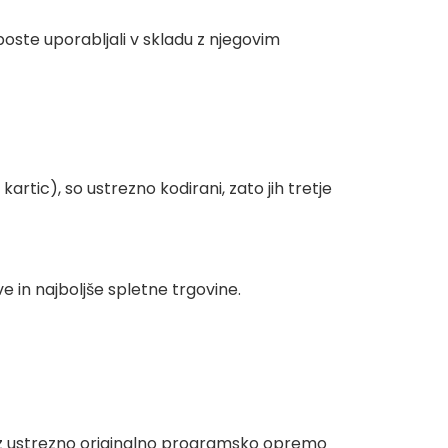
oste uporabljali v skladu z njegovim
artic), so ustrezno kodirani, zato jih tretje
 in najboljše spletne trgovine.
t z ustrezno originalno programsko opremo