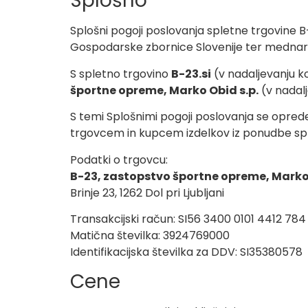
Splošno
Splošni pogoji poslovanja spletne trgovine B
Gospodarske zbornice Slovenije ter mednaro
S spletno trgovino
B-23.si
(v nadaljevanju ko
športne opreme, Marko Obid s.p.
(v nadalj
S temi Splošnimi pogoji poslovanja se oprede
trgovcem in kupcem izdelkov iz ponudbe spl
Podatki o trgovcu:
B-23, zastopstvo športne opreme, Marko 
Brinje 23, 1262 Dol pri Ljubljani
Transakcijski račun: SI56 3400 0101 4412 784 
Matična številka: 3924769000
Identifikacijska številka za DDV: SI35380578
Cene