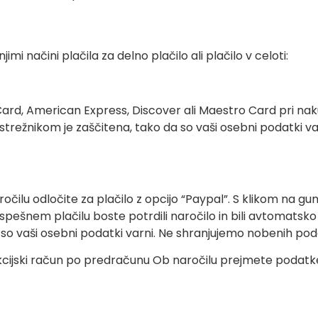
imi načini plačila za delno plačilo ali plačilo v celoti:
Card, American Express, Discover ali Maestro Card pri nak
 strežnikom je zaščitena, tako da so vaši osebni podatki 
ročilu odločite za plačilo z opcijo “Paypal”. S klikom na 
uspešnem plačilu boste potrdili naročilo in bili avtomatsk
so vaši osebni podatki varni. Ne shranjujemo nobenih poda
cijski račun po predračunu Ob naročilu prejmete podatke 