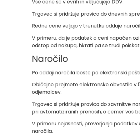
Vse cene so v evrih in vključujejo DDV.
Trgovec si pridržuje pravico do dnevnih s
Redne cene veljajo v trenutku oddaje naročil
V primeru, da je podatek o ceni napačen oz
odstop od nakupa, hkrati pa se trudi poiskati
Naročilo
Po oddaji naročila boste po elektronski pošti
Običajno prejmete elektronsko obvestilo v 5
odjemalcev.
Trgovec si pridržuje pravico do zavrnitve nar
pri avtomatiziranih prenosih, o čemer vas 
V primeru nejasnosti, preverjanja podatkov al
naročila.