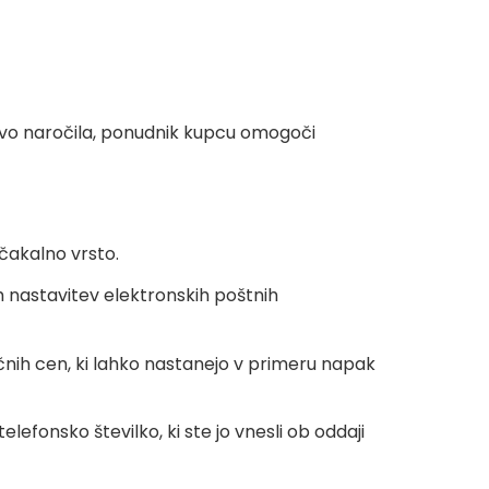
avo naročila, ponudnik kupcu omogoči
 čakalno vrsto.
h nastavitev elektronskih poštnih
pačnih cen, ki lahko nastanejo v primeru napak
efonsko številko, ki ste jo vnesli ob oddaji