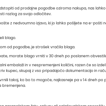
a odstopiti od prodajne pogodbe oziroma nakupa, nas lahko
ti razlog za svojo odločitev.
ošte z nedvoumno izjavo, ki jo lahko pošljete na e-pošti 
li blago.
opom od pogodbe, je strošek vračila blaga.
ate, morate blago vrniti v 30 dneh po poslanem obvestilu 
i embalaži in v nespremenjeni količini, razen če so izdelki u
o kriv kupec, skupaj z vso pripadajočo dokumentacijo in ra
rnili takoj, ko bo to mogoče, najkasneje pa v 14 dneh po
ila bremenjena.