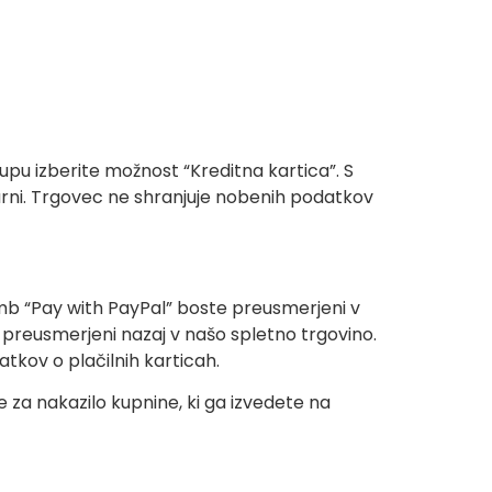
upu izberite možnost “Kreditna kartica”. S
varni. Trgovec ne shranjuje nobenih podatkov
gumb “Pay with PayPal” boste preusmerjeni v
o preusmerjeni nazaj v našo spletno trgovino.
tkov o plačilnih karticah.
za nakazilo kupnine, ki ga izvedete na