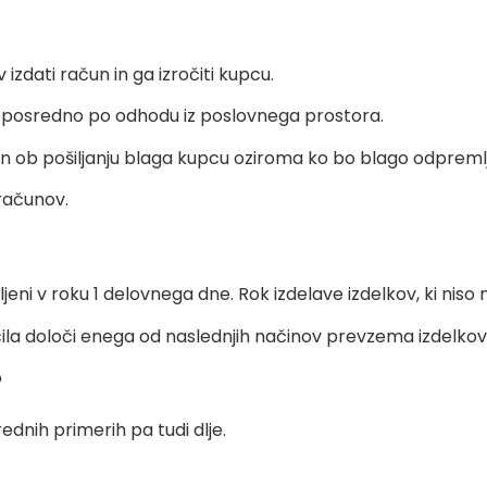
izdati račun in ga izročiti kupcu.
eposredno po odhodu iz poslovnega prostora.
un ob pošiljanju blaga kupcu oziroma ko bo blago odpreml
računov.
ljeni v roku 1 delovnega dne. Rok izdelave izdelkov, ki niso 
la določi enega od naslednjih načinov prevzema izdelkov
o
rednih primerih pa tudi dlje.