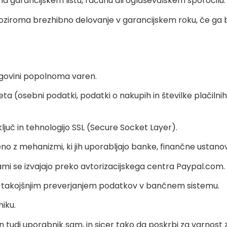
na garancijskem listu, računu ali oglaševalskem sporočilu.
 oziroma brezhibno delovanje v garancijskem roku, če ga b
rgovini popolnoma varen.
ta (osebni podatki, podatki o nakupih in številke plačilnih k
ključ in tehnologijo SSL (Secure Socket Layer).
 z mehanizmi, ki jih uporabljajo banke, finančne ustanove
icami se izvajajo preko avtorizacijskega centra Paypal.com.
u s takojšnjim preverjanjem podatkov v bančnem sistemu.
niku.
 tudi uporabnik sam, in sicer tako da poskrbi za varnos