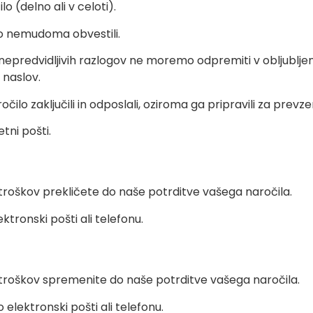
o (delno ali v celoti).
 nemudoma obvestili.
adi nepredvidljivih razlogov ne moremo odpremiti v oblju
 naslov.
lo zaključili in odposlali, oziroma ga pripravili za prevzem
tni pošti.
troškov prekličete do naše potrditve vašega naročila.
ktronski pošti ali telefonu.
stroškov spremenite do naše potrditve vašega naročila.
lektronski pošti ali telefonu.